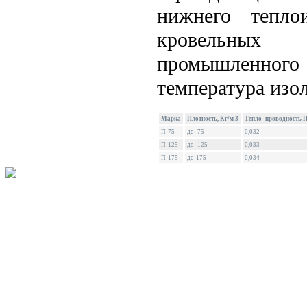
нижнего тепло
кровельных 
промышленно
температура изо
Марка
Плотность,
Кг
/м 3
Тепл
о-
проводность
П
П-75
до -75
0,032
П-125
до- 125
0,033
П-175
до-175
0,034