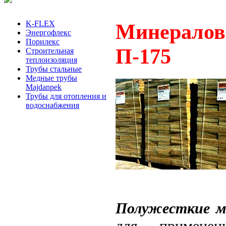
K-FLEX
Минералов
Энергофлекс
Порилекс
П-175
Строительная
теплоизоляция
Трубы стальные
Медные трубы
Majdanpek
Трубы для отопления и
водоснабжения
Полужесткие
м
для применен