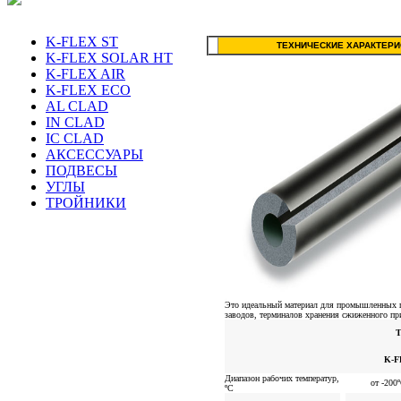
K-FLEX ST
ТЕХНИЧЕСКИЕ ХАРАКТЕРИ
K-FLEX SOLAR HT
K-FLEX AIR
K-FLEX ECO
AL CLAD
IN CLAD
IC CLAD
АКСЕССУАРЫ
ПОДВЕСЫ
УГЛЫ
ТРОЙНИКИ
Это идеальный материал для промышленных п
заводов, терминалов хранения сжиженного при
Т
K-F
Диапазон рабочих температур,
от -200
ºС