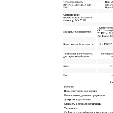
Теплопроводность
l
,
При -2
Вт/(м*К), DIN 52613, DIN
При 0º
52612
При +2
Сопротивление
проникновению влажности,
>
m
-фактор, DIN 52516
Группа горюче
Cl.1 (Италия)*
Пожарные характеристики
B1 DIN 4102 (
Branfkennziffe
Коррозионная безопасность
DIN 1988/7*
Токсичность и безопасность
Не содерж
для окружающей среды
а
Запах
Отс
Цвет
Ч
Ха
Материал
Предел прочности при разрыве
Относительное удлинение при разрыве
Диффузия водяного пара
Стойкость к солевым распылениям
Удельный вес
Стойкость к ультрафиолету и погодным усло